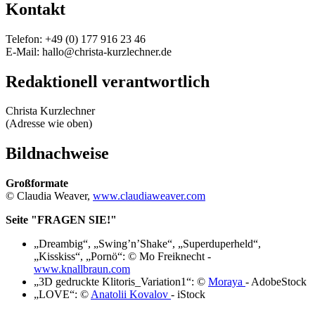
Kontakt
Telefon: +49 (0) 177 916 23 46
E-Mail: hallo@christa-kurzlechner.de
Redaktionell verantwortlich
Christa Kurzlechner
(Adresse wie oben)
Bildnachweise
Großformate
© Claudia Weaver,
www.claudiaweaver.com
Seite "FRAGEN SIE!"
„Dreambig“, „Swing’n’Shake“, „Superduperheld“,
„Kisskiss“, „Pornö“: © Mo Freiknecht -
www.knallbraun.com
„3D gedruckte Klitoris_Variation1“: ©
Moraya
- AdobeStock
„LOVE“: ©
Anatolii Kovalov
- iStock